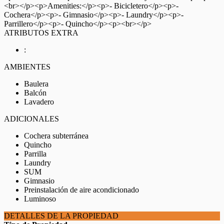
<br></p><p>Amenities:</p><p>- Bicicletero</p><p>-
Cochera</p><p>- Gimnasio</p><p>- Laundry</p><p>-
Parrillero</p><p>- Quincho</p><p><br></p>
ATRIBUTOS EXTRA
:
AMBIENTES
Baulera
Balcón
Lavadero
ADICIONALES
Cochera subterránea
Quincho
Parrilla
Laundry
SUM
Gimnasio
Preinstalación de aire acondicionado
Luminoso
DETALLES DE LA PROPIEDAD