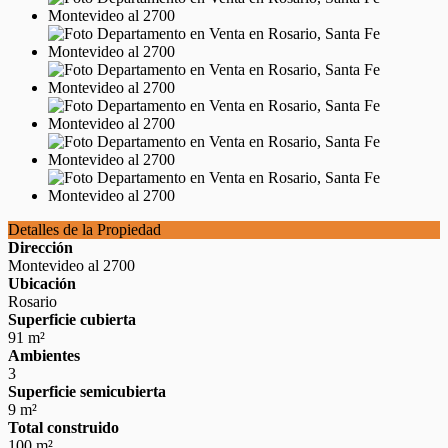
Detalles de la Propiedad
Dirección
Montevideo al 2700
Ubicación
Rosario
Superficie cubierta
91 m²
Ambientes
3
Superficie semicubierta
9 m²
Total construido
100 m²