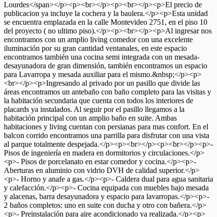
Lourdes</span></p><p><br></p><p><br></p><p>El precio de
publicacion ya incluye la cochera y la baulera.</p><p>Esta unidad
se encuentra emplazada en la calle Montevideo 2751, en el piso 10
del proyecto ( no ultimo piso).</p><p><br></p><p>Al ingresar nos
encontramos con un amplio living comedor con una excelente
iluminación por su gran cantidad ventanales, en este espacio
encontramos también una cocina semi integrada con un mesada-
desayunadora de gran dimensión, también encontramos un espacio
para Lavarropa y mesada auxiliar para el mismo.&nbsp;</p><p>
<br></p><p>Ingresando al privado por un pasillo que divide las
áreas encontramos un antebaño con baño completo para las visitas y
la habitación secundaria que cuenta con todos los interiores de
placards ya instalados. Al seguir por el pasillo llegamos a la
habitación principal con un amplio baño en suite. Ambas
habitaciones y living cuentan con persianas para mas confort. En el
balcon corrido encontramos una parrilla para disfrutar con una vista
al parque totalmente despejada.</p><p><br></p><p><br></p><p>-
Pisos de ingeniería en madera en dormitorios y circulaciones.</p>
<p>- Pisos de porcelanato en estar comedor y cocina.</p><p>-
Aberturas en aluminio con vidrio DVH de calidad superior.</p>
<p>- Horno y anafe a gas.</p><p>- Caldera dual para agua sanitaria
y calefacción.</p><p>- Cocina equipada con muebles bajo mesada
y alacenas, barra desayunadora y espacio para lavarropas.</p><p>-
2 baños completos: uno en suite con ducha y otro con bañera.</p>
<p>- Preinstalación para aire acondicionado ya realizada.</p><p>