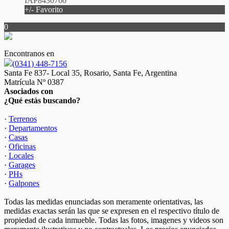
IAP8430760
+/- Favorito
0
Encontranos en
(0341) 448-7156
Santa Fe 837- Local 35, Rosario, Santa Fe, Argentina
Matrícula Nº 0387
Asociados con
¿Qué estás buscando?
·
Terrenos
·
Departamentos
·
Casas
·
Oficinas
·
Locales
·
Garages
·
PHs
·
Galpones
Todas las medidas enunciadas son meramente orientativas, las
medidas exactas serán las que se expresen en el respectivo título de
propiedad de cada inmueble. Todas las fotos, imagenes y videos son